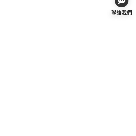
03-4893505
0906-520819