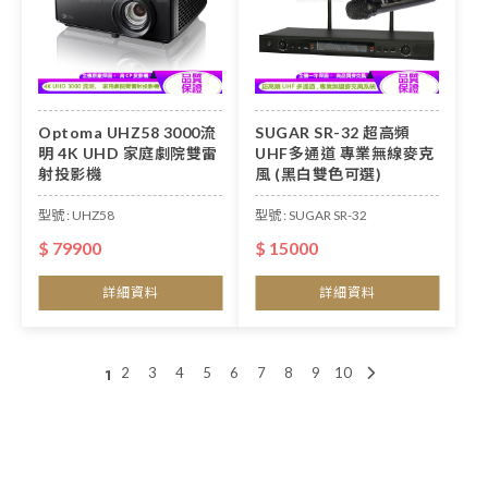
Optoma UHZ58 3000流
SUGAR SR-32 超高頻
明 4K UHD 家庭劇院雙雷
UHF多通道 專業無線麥克
射投影機
風 (黑白雙色可選)
型號 : UHZ58
型號 : SUGAR SR-32
$ 79900
$ 15000
詳細資料
詳細資料
2
3
4
5
6
7
8
9
10
1