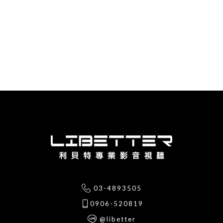
03-4893505
0906-520819
@libetter