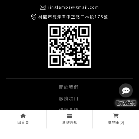
jinglamps@gmail.com
桃園市龍潭區中正路三林段175號
關於我們
服務項目
經銷品牌
影音產品
回首頁
匯款通知
(0)
購物車
實績相簿