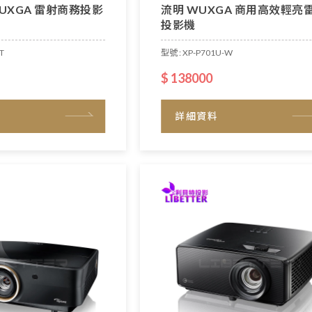
WUXGA 雷射商務投影
流明 WUXGA 商用高效輕亮
投影機
T
型號 : XP-P701U-W
$ 138000
詳細資料