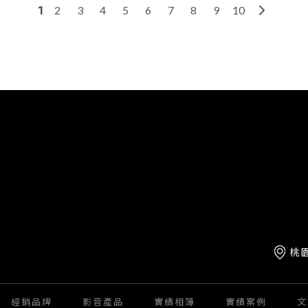
1
2
3
4
5
6
7
8
9
10
桃
經銷品牌
影音產品
實績相簿
實績案例
文