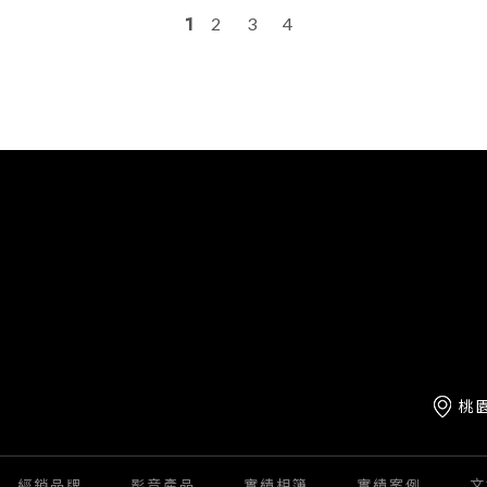
1
2
3
4
桃
經銷品牌
影音產品
實績相簿
實績案例
文