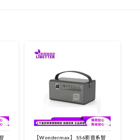
系智
【Wondermax】 SS6影音系智