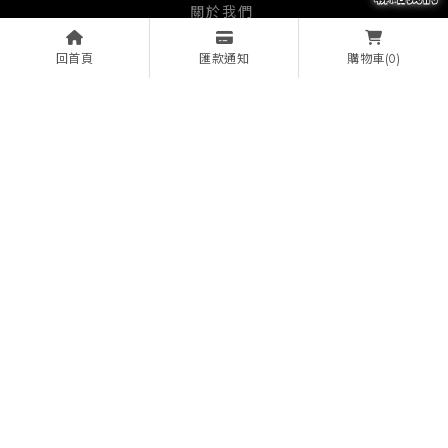
關於我們
服務項目
回首頁
匯款通知
(0)
購物車
經銷品牌
影音產品
實績相簿
實績案例
文章資訊
線上諮詢
投影機安裝
視聽設備安裝
桃園投影機安裝
龍潭區投影機安裝
桃園視聽設備安裝
Designed by
揚京快客
Copyright © 2026
隱私權政策
網站使用條款
..
累積人氣: 940327