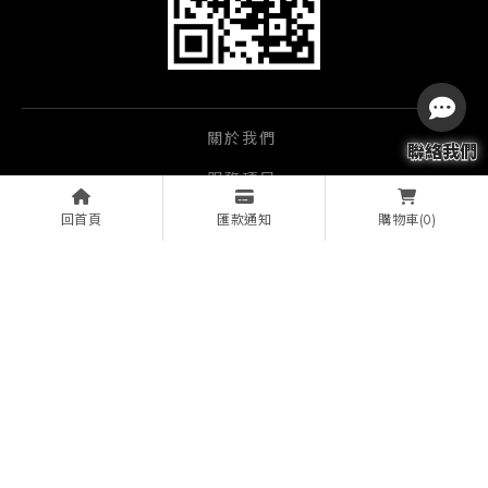
關於我們
服務項目
經銷品牌
回首頁
匯款通知
(0)
購物車
影音產品
實績相簿
實績案例
文章資訊
線上諮詢
投影機安裝
視聽設備安裝
桃園投影機安裝
龍潭區投影機安裝
桃園視聽設備安裝