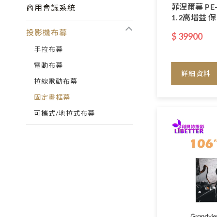
菲涅爾幕 PE-G
商用會議系統
1.2高增益 
投影機布幕
$ 39900
手拉布幕
電動布幕
詳細資料
拉線電動布幕
固定畫框幕
可攜式/地拉式布幕