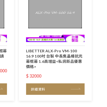
光框幕
LIBETTER ALX-Pro VM-100
戶請
16:9 100吋 台製 中長焦晶柵抗光
幕框幕 1.6高增益<私訊新品優惠
價格>
000
$ 32000
詳細資料