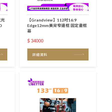
抗光
【Grandview】112吋16:9
D
Edge12mm美背窄邊框 固定畫框
幕
$ 34000
詳細資料