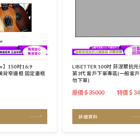
w】150吋16:9
LIBETTER 100吋 菲涅爾抗
m美背窄邊框 固定畫框
第3代 客戶下單專區(一般客
勿下單)
原價 $ 35000
特價 $ 34
詳細資料