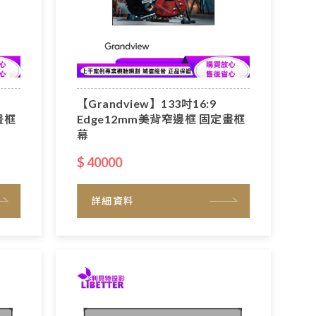
【Grandview】133吋16:9
畫框
Edge12mm美背窄邊框 固定畫框
幕
$ 40000
詳細資料