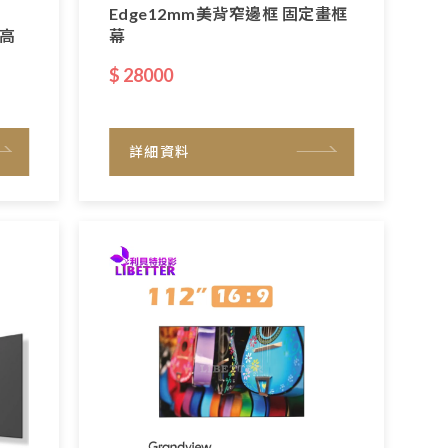
Edge12mm美背窄邊框 固定畫框
0高
幕
$ 28000
詳細資料