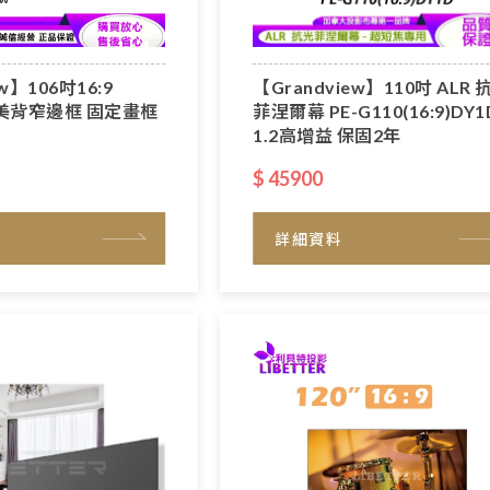
w】106吋16:9
【Grandview】110吋 ALR 
m美背窄邊框 固定畫框
菲涅爾幕 PE-G110(16:9)DY1
1.2高增益 保固2年
$ 45900
詳細資料