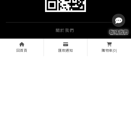
關於我們
服務項目
回首頁
匯款通知
(0)
購物車
經銷品牌
影音產品
實績相簿
實績案例
文章資訊
線上諮詢
投影機安裝
視聽設備安裝
桃園投影機安裝
龍潭區投影機安裝
桃園視聽設備安裝