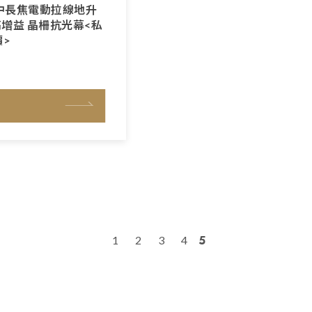
0吋 中長焦電動拉線地升
6高增益 晶柵抗光幕<私
>
5
1
2
3
4