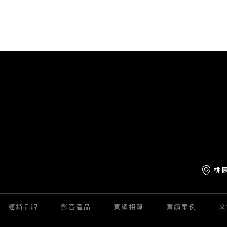
桃
經銷品牌
影音產品
實績相簿
實績案例
文