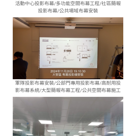
活動中心投影布幕/多功能空間布幕工程/社區簡報
投影布幕/公共場域布幕安裝
軍隊投影布幕安裝/公部門專用投影布幕/高耐用投
影布幕系統/大型簡報布幕工程/公共空間布幕施工