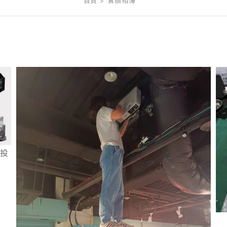
首頁
實績相簿
用投