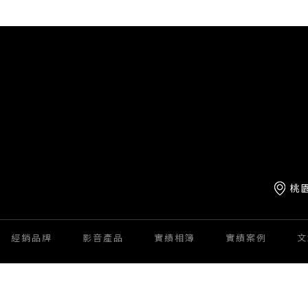
桃
經銷品牌
影音產品
實績相簿
實績案例
文
投影機安裝
視聽設備安裝
桃園投影機安裝
龍潭區投影機安裝
桃園視聽設備安裝