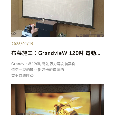
發佈：2026/01/19
布幕施工：GrandvieW 120吋 電動張
力幕安裝 多種品牌 可接受訂製！
GrandvieW 120吋電動張力幕安裝案例
值得一說的是~~剛好卡的滿滿的
完全沒縫隙😂