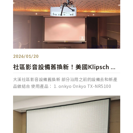
專業規劃 一條龍服務~
發佈：2026/01/20
社區影音設備舊換新！美國Klipsch 落
地型喇叭 & UHD35+ 4K劇院投影機 有
大溪社區影音設備舊換新 部分沿用之前的設備去和新產
設備需舊換新的客戶歡迎洽詢！
品做結合 使用產品： 1. onkyo Onkyo TX-NR5100