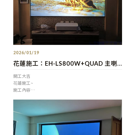
發佈：2026/01/19
花蓮施工：EH-LS800W+QUAD 主喇
叭S-5 白+ ZX-12 SUB 12吋 白+120吋
開工大吉
新版菲涅抗光框幕+金嗓All bar 點歌機
花蓮施工~
亮白搭配的組合
施工內容
QUAD 主喇叭S-5鋼烤 白色
MISSION ZX-12 SUB 12吋 300W 白色
DE