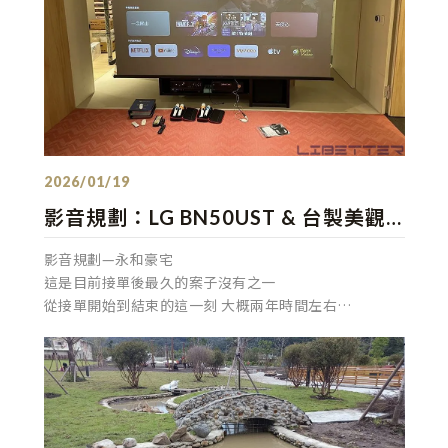
發佈：2026/01/19
影音規劃：LG BN50UST & 台製美觀
電動吊架 各式喇叭組合 盡全力滿足您
影音規劃—永和豪宅
的要求
這是目前接單後最久的案子沒有之一
從接單開始到結束的這一刻 大概兩年時間左右
期間我們配合營造公司，設計公司，現場監造，設計師