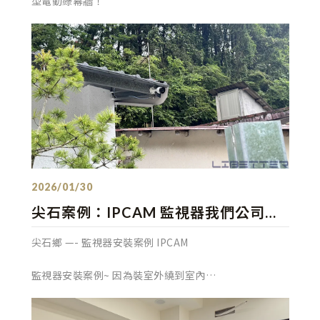
型電動綠幕牆！
發佈：2026/01/30
尖石案例：IPCAM 監視器我們公司也
有做的 有需要記得找我們！
尖石鄉 —- 監視器安裝案例 IPCAM
監視器安裝案例~ 因為裝室外繞到室內
線路蠻長的！特別施作當天還在下雨!