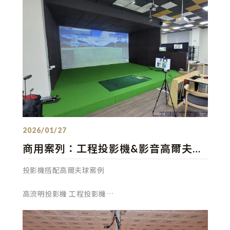
為什麼一定要跟
發佈：2026/01/27
商用案列：工程投影機&影音高爾夫球
室 專業規劃 一條龍服務~
投影機搭配高爾夫球案例
高流明投影機 工程投影機
有配合木作/隔音/裝潢/音響/