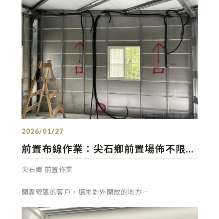
發佈：2026/01/27
前置布線作業：尖石鄉前置場佈不限地
區服務！廣交各位新老客戶朋友
尖石鄉 前置作業
開露營區的客戶，還未對外開放的地方
風景很美，大熱天在上面一點都不熱