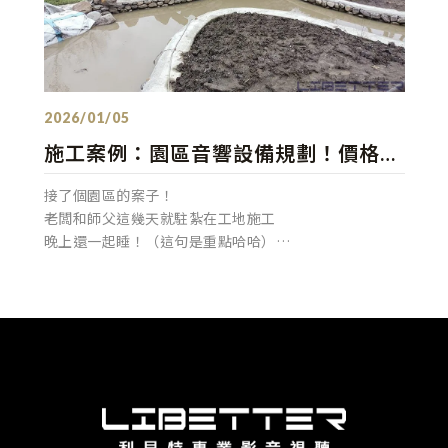
發佈：2026/01/05
施工案例：園區音響設備規劃！價格真
誠 品質保證 服務周到??
接了個園區的案子！
老闆和師父這幾天就駐紮在工地施工
晚上還一起睡！（這句是重點哈哈）
整個園區的設備全都給我們做！