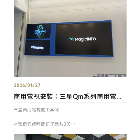
跟客戶約好下次施工的時
發佈：2026/01/27
商用電視安裝：三星Qm系列商用電視
85吋×1 & 43吋×2 從木作到油漆、烤
三星商用電視施工案例
漆到安裝對位置 順利完成委託！
本案例完成時間花了總共3天
從木作到油漆烤漆到安裝對位置小編都有跟現場哈