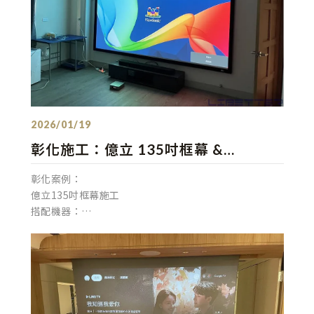
發佈：2026/01/19
彰化施工：億立 135吋框幕 &
Viewsonic Px728-4K 4K投影機 享受
彰化案例：
家庭劇院的沉浸感！
億立135吋框幕施工
搭配機器：
Viewsonic Px728-4K 4K投影機