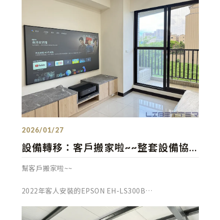
發佈：2026/01/27
設備轉移：客戶搬家啦~~整套設備協
助轉移至新家！咱家就是有服務有售後
幫客戶搬家啦~~
2022年客人安裝的EPSON EH-LS300B
儘管現在出了很多新機但這台還是滿足客戶的使用需求