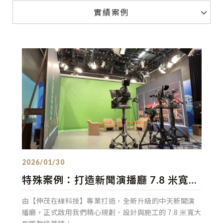
實績案例
發佈：2026/01/30
特殊案例：打造新聞演播廳 7.8 米寬大
型電動綠幕牆！ 歡迎各單位洽詢合
由【伸茂在線科技】專業打造，全新升級的中天新聞演
作！
播廳，正式啟用我們精心規劃、設計與施工的 7.8 米寬大