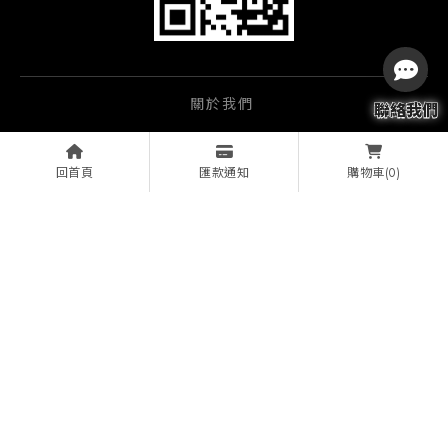
關於我們
服務項目
回首頁
匯款通知
(0)
購物車
經銷品牌
影音產品
實績相簿
實績案例
文章資訊
線上諮詢
投影機安裝
視聽設備安裝
桃園投影機安裝
龍潭區投影機安裝
桃園視聽設備安裝