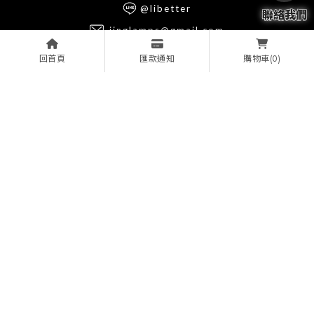
@libetter
jinglamps@gmail.com
桃園市龍潭區中正路三林段175號
回首頁
匯款通知
(0)
購物車
關於我們
服務項目
經銷品牌
影音產品