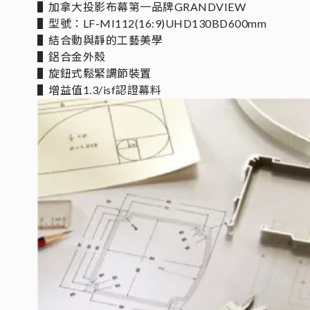
▌加拿大投影布幕第一品牌GRANDVIEW
▌型號：LF-MI112(16:9)UHD130BD600mm
▌結合動與靜的工藝美學
▌鋁合金外殼
▌旋鈕式鬆緊調節裝置
▌增益值1.3/isf認證幕料