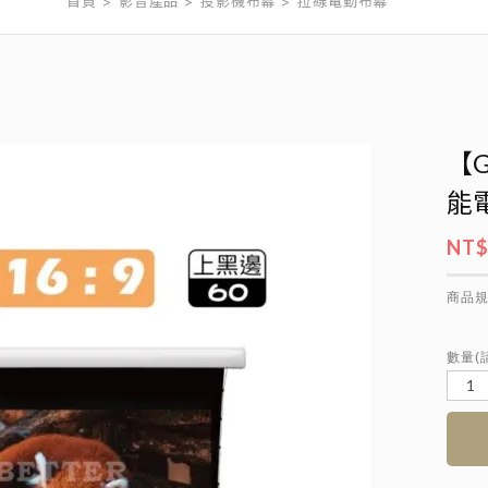
首頁
影音產品
投影機布幕
拉線電動布幕
【G
能
NT$
商品
數量(